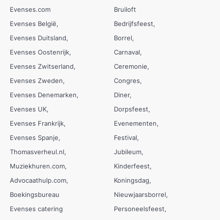
Evenses.com
Bruiloft
Evenses België
Bedrijfsfeest
Evenses Duitsland
Borrel
Evenses Oostenrijk
Carnaval
Evenses Zwitserland
Ceremonie
Evenses Zweden
Congres
Evenses Denemarken
Diner
Evenses UK
Dorpsfeest
Evenses Frankrijk
Evenementen
Evenses Spanje
Festival
Thomasverheul.nl
Jubileum
Muziekhuren.com
Kinderfeest
Advocaathulp.com
Koningsdag
Boekingsbureau
Nieuwjaarsborrel
Evenses catering
Personeelsfeest