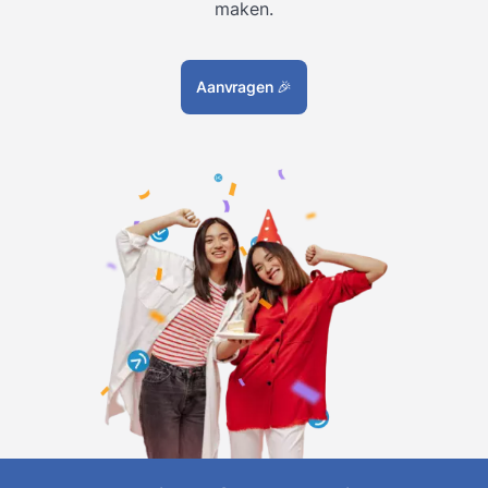
maken.
Aanvragen
🎉