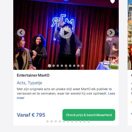
Entertainer MartO
Acts
,
Typetje
Met zijn originele acts en unieke stijl weet MartO elk publiek te
verrassen en te vermaken, waar ter wereld hij ook optreedt.
Lees
meer
Vanaf
€ 795
Check prijs & beschikbaarheid