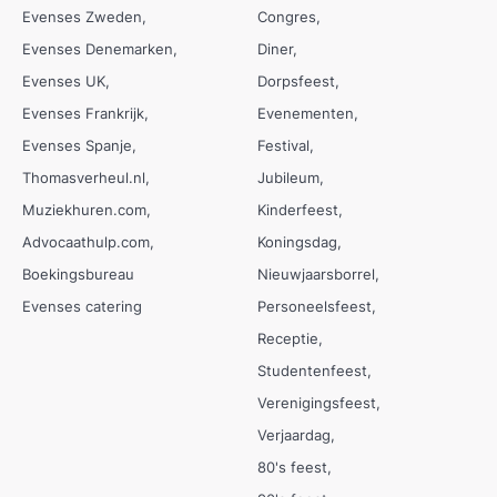
Evenses Zweden
Congres
Evenses Denemarken
Diner
Evenses UK
Dorpsfeest
Evenses Frankrijk
Evenementen
Evenses Spanje
Festival
Thomasverheul.nl
Jubileum
Muziekhuren.com
Kinderfeest
Advocaathulp.com
Koningsdag
Boekingsbureau
Nieuwjaarsborrel
Evenses catering
Personeelsfeest
Receptie
Studentenfeest
Verenigingsfeest
Verjaardag
80's feest