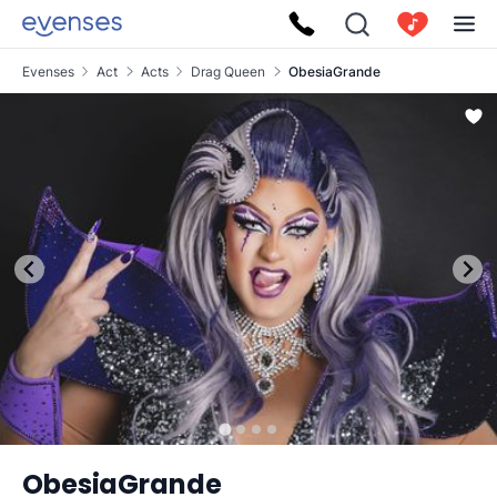
Evenses
Act
Acts
Drag Queen
ObesiaGrande
ObesiaGrande