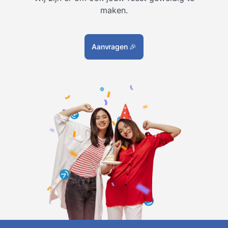
maken.
Aanvragen
🎉