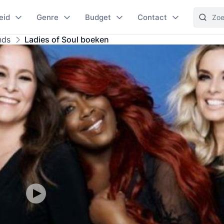
eid
Genre
Budget
Contact
nds
Ladies of Soul boeken