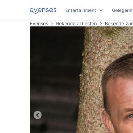
Entertainment
Gelegenh
Evenses
Bekende artiesten
Bekende za