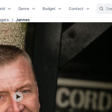
eid
Genre
Budget
Contact
ngers
Jannes