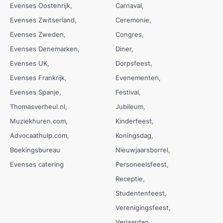
Evenses Oostenrijk
Carnaval
Evenses Zwitserland
Ceremonie
Evenses Zweden
Congres
Evenses Denemarken
Diner
Evenses UK
Dorpsfeest
Evenses Frankrijk
Evenementen
Evenses Spanje
Festival
Thomasverheul.nl
Jubileum
Muziekhuren.com
Kinderfeest
Advocaathulp.com
Koningsdag
Boekingsbureau
Nieuwjaarsborrel
Evenses catering
Personeelsfeest
Receptie
Studentenfeest
Verenigingsfeest
Verjaardag