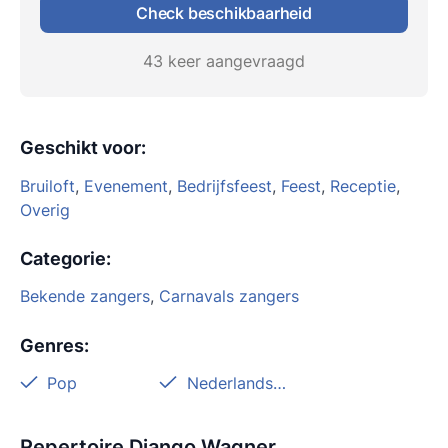
Check beschikbaarheid
43 keer aangevraagd
Geschikt voor
:
Bruiloft
,
Evenement
,
Bedrijfsfeest
,
Feest
,
Receptie
,
Overig
Categorie
:
Bekende zangers
,
Carnavals zangers
Genres
:
Pop
Nederlandstalig
Repertoire Django Wagner