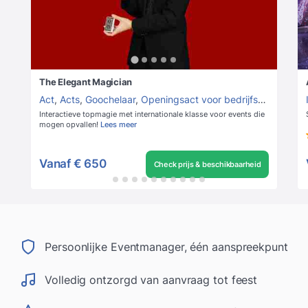
The Elegant Magician
Act
,
Acts
,
Goochelaar
,
Openingsact voor bedrijfsfeest
,
Open
Interactieve topmagie met internationale klasse voor events die
mogen opvallen!
Lees meer
Vanaf
€ 650
Check prijs & beschikbaarheid
Persoonlijke Eventmanager, één aanspreekpunt
Volledig ontzorgd van aanvraag tot feest