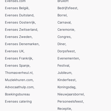
Evenses.com
Bruiloft
Evenses België
Bedrijfsfeest
Evenses Duitsland
Borrel
Evenses Oostenrijk
Carnaval
Evenses Zwitserland
Ceremonie
Evenses Zweden
Congres
Evenses Denemarken
Diner
Evenses UK
Dorpsfeest
Evenses Frankrijk
Evenementen
Evenses Spanje
Festival
Thomasverheul.nl
Jubileum
Muziekhuren.com
Kinderfeest
Advocaathulp.com
Koningsdag
Boekingsbureau
Nieuwjaarsborrel
Evenses catering
Personeelsfeest
Receptie