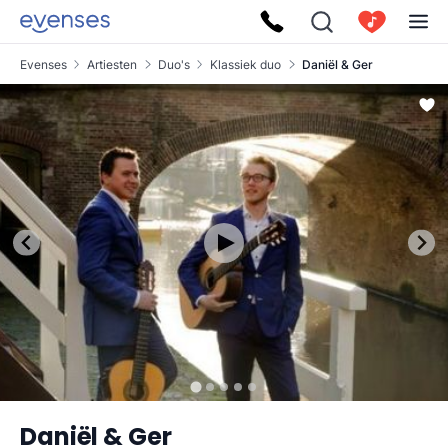
Evenses
Artiesten
Duo's
Klassiek duo
Daniël & Ger
Daniël & Ger