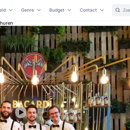
eid
Genre
Budget
Contact
 huren