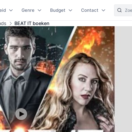
eid
Genre
Budget
Contact
nds
BEAT IT boeken