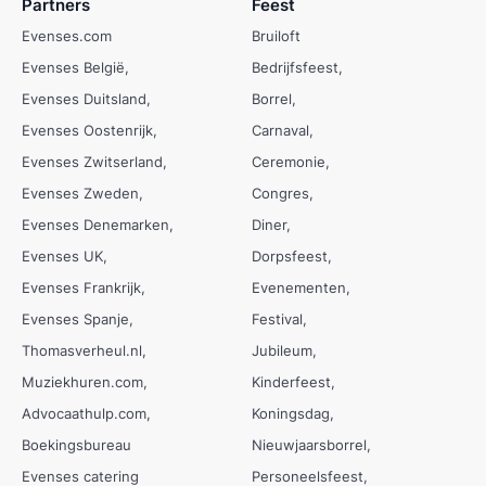
Partners
Feest
Evenses.com
Bruiloft
Evenses België
Bedrijfsfeest
Evenses Duitsland
Borrel
Evenses Oostenrijk
Carnaval
Evenses Zwitserland
Ceremonie
Evenses Zweden
Congres
Evenses Denemarken
Diner
Evenses UK
Dorpsfeest
Evenses Frankrijk
Evenementen
Evenses Spanje
Festival
Thomasverheul.nl
Jubileum
Muziekhuren.com
Kinderfeest
Advocaathulp.com
Koningsdag
Boekingsbureau
Nieuwjaarsborrel
Evenses catering
Personeelsfeest