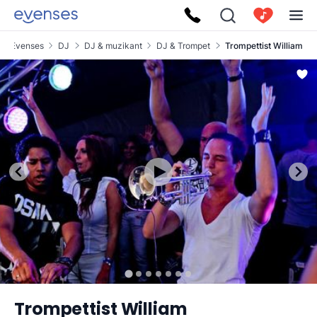
Evenses
DJ
DJ & muzikant
DJ & Trompet
Trompettist William
Trompettist William