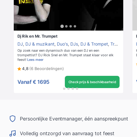
Dj Rik en Mr. Trumpet
DJ
,
DJ & muzikant
,
Duo's
,
DJs
,
DJ & Trompet
,
Trompettist
Op zoek naar een dynamisch duo van een DJ en een
trompettist? DJ Rick Snel en Mr. Trumpet staat klaar voor elk
feest!
Lees meer
4,8
(6 Beoordelingen)
Vanaf
€ 1695
Check prijs & beschikbaarheid
Persoonlijke Eventmanager, één aanspreekpunt
Volledig ontzorgd van aanvraag tot feest