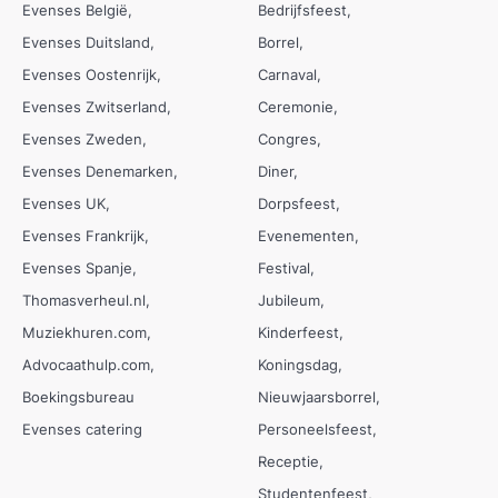
Evenses België
Bedrijfsfeest
Evenses Duitsland
Borrel
Evenses Oostenrijk
Carnaval
Evenses Zwitserland
Ceremonie
Evenses Zweden
Congres
Evenses Denemarken
Diner
Evenses UK
Dorpsfeest
Evenses Frankrijk
Evenementen
Evenses Spanje
Festival
Thomasverheul.nl
Jubileum
Muziekhuren.com
Kinderfeest
Advocaathulp.com
Koningsdag
Boekingsbureau
Nieuwjaarsborrel
Evenses catering
Personeelsfeest
Receptie
Studentenfeest