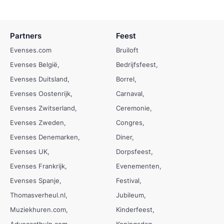
Partners
Feest
Evenses.com
Bruiloft
Evenses België
Bedrijfsfeest
Evenses Duitsland
Borrel
Evenses Oostenrijk
Carnaval
Evenses Zwitserland
Ceremonie
Evenses Zweden
Congres
Evenses Denemarken
Diner
Evenses UK
Dorpsfeest
Evenses Frankrijk
Evenementen
Evenses Spanje
Festival
Thomasverheul.nl
Jubileum
Muziekhuren.com
Kinderfeest
Advocaathulp.com
Koningsdag