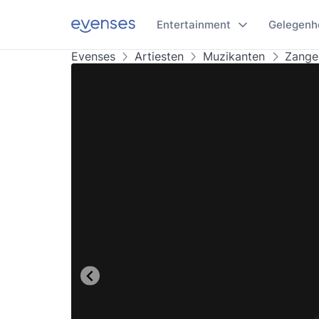
Entertainment
Gelegenh
Evenses
Artiesten
Muzikanten
Zange