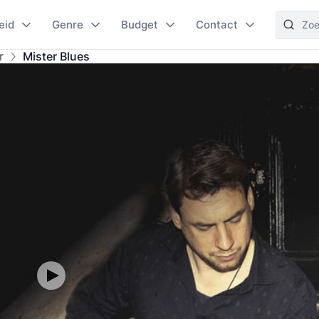
eid
Genre
Budget
Contact
r
Mister Blues