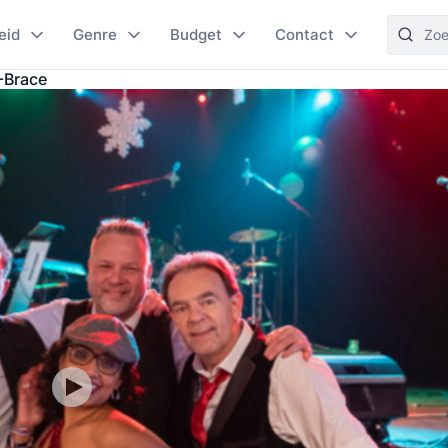
eid
Genre
Budget
Contact
-Brace