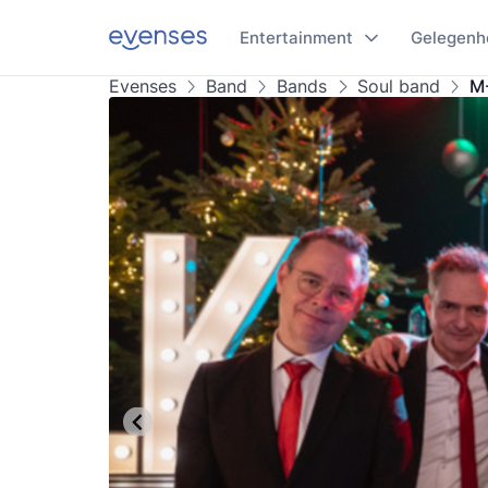
Entertainment
Gelegenh
Evenses
Band
Bands
Soul band
M