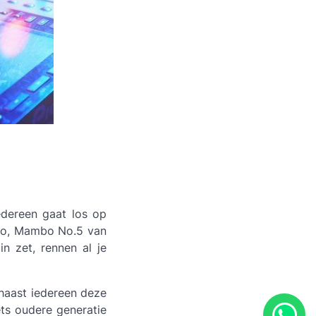
edereen gaat los op
Rio, Mambo No.5 van
n zet, rennen al je
 haast iedereen deze
ts oudere generatie