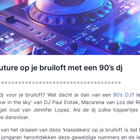
uture op je bruiloft met een 90’s dj
====================================
j voor je bruiloft? Wat dacht je dan van een
90’s DJ
? I
ow in the sky’ van DJ Paul Elstak, Macarena van Los del 
get loud van Jennifer Lopez. Als de dj zulke toppertjes i
de dansvloer.
van het draaien van deze ‘klassiekers’ op je bruiloft is dat
De jongeren herontdekken deze geweldige nummers en de ie