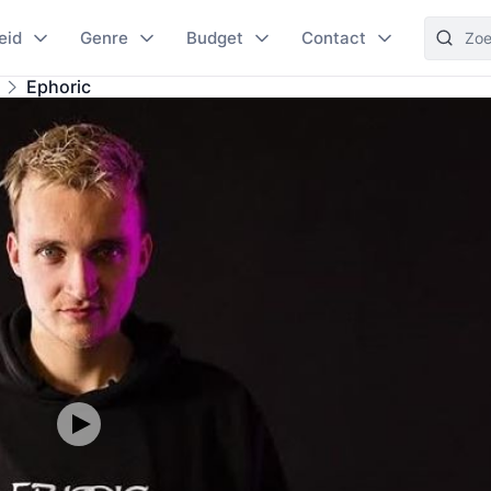
eid
Genre
Budget
Contact
Ephoric