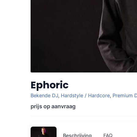
Ephoric
Bekende DJ
,
Hardstyle / Hardcore
,
Premium 
prijs op aanvraag
Beschrijving
FAQ