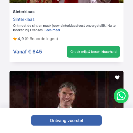
Sinterklaas
Sinterklaas
Ontmoet de sint en maak jouw sinterklaasfeest onvergetelijk! Nu te
boeken bij Evenses.
Lees meer
4,9
(9 Beoordelingen)
Vanaf
€ 645
Check prijs & beschikbaarheid
Ontvang voorstel