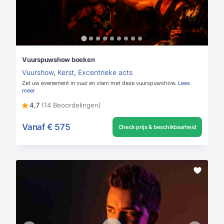
Vuurspuwshow boeken
Vuurshow
,
Kerst
,
Excentrieke acts
Zet uw evenement in vuur en vlam met deze vuurspuwshow.
Lees
meer
4,7
(14 Beoordelingen)
Vanaf
€ 575
Check prijs & beschikbaarheid