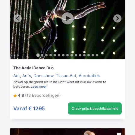
The Aerial Dance Duo
Act
,
Acts
,
Dansshow
,
Tissue Act
,
Acrobatiek
Zowel op de grond als in de lucht weet dit duo uw avond te
betoveren.
Lees meer
4,8
(13 Beoordelingen)
Vanaf
€ 1295
Check prijs & beschikbaarheid