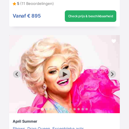
5
(11 Beoordelingen)
Vanaf
€ 895
Check prijs & beschikbaarheid
April Summer
Shows
,
Drag Queen
,
Excentrieke acts