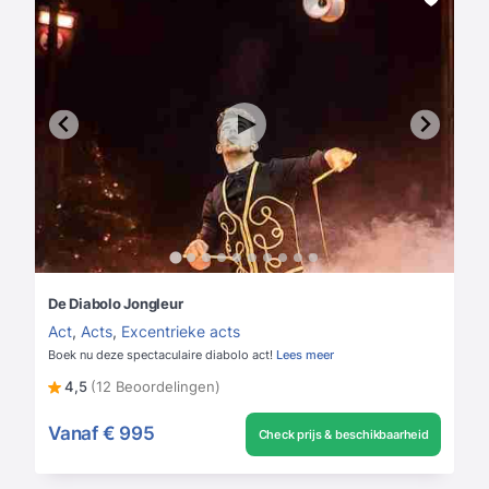
De Diabolo Jongleur
Act
,
Acts
,
Excentrieke acts
Boek nu deze spectaculaire diabolo act!
Lees meer
4,5
(12 Beoordelingen)
Vanaf
€ 995
Check prijs & beschikbaarheid