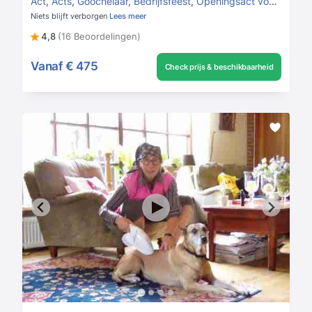
Act
,
Acts
,
Goochelaar
,
Bedrijfsfeest
,
Openingsact voor bedrijfsfeest
Niets blijft verborgen
Lees meer
4,8
(16 Beoordelingen)
Vanaf
€ 475
Check prijs & beschikbaarheid