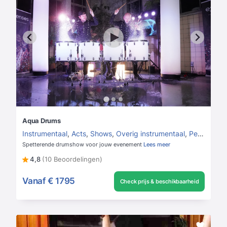
Aqua Drums
Instrumentaal
,
Acts
,
Shows
,
Overig instrumentaal
,
Percussionist
Spetterende drumshow voor jouw evenement
Lees meer
4,8
(10 Beoordelingen)
Vanaf
€ 1795
Check prijs & beschikbaarheid