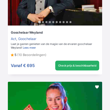
Goochelaar Weyland
Act
,
Goochelaar
Laat je gasten genieten van de magie van de ervaren goochelaar
Weyland!
Lees meer
5
(10 Beoordelingen)
Vanaf
€ 695
Check prijs & beschikbaarheid