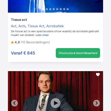
Tissue act
Act
,
Acts
,
Tissue Act
,
Acrobatiek
De tissue act is een spectaculaire show waarbij de acrobate gebruikt
maakt van doeken.
Lees meer
4,8
(10 Beoordelingen)
Vanaf
€ 845
Check prijs & beschikbaarheid