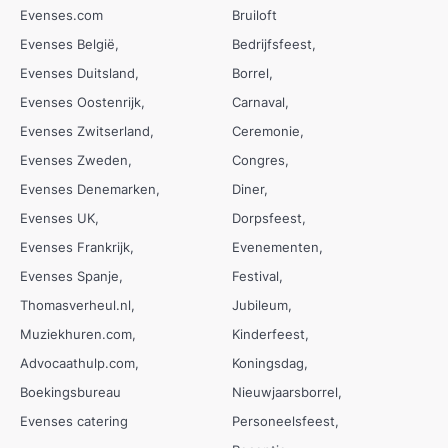
Evenses.com
Bruiloft
Evenses België
Bedrijfsfeest
Evenses Duitsland
Borrel
Evenses Oostenrijk
Carnaval
Evenses Zwitserland
Ceremonie
Evenses Zweden
Congres
Evenses Denemarken
Diner
Evenses UK
Dorpsfeest
Evenses Frankrijk
Evenementen
Evenses Spanje
Festival
Thomasverheul.nl
Jubileum
Muziekhuren.com
Kinderfeest
Advocaathulp.com
Koningsdag
Boekingsbureau
Nieuwjaarsborrel
Evenses catering
Personeelsfeest