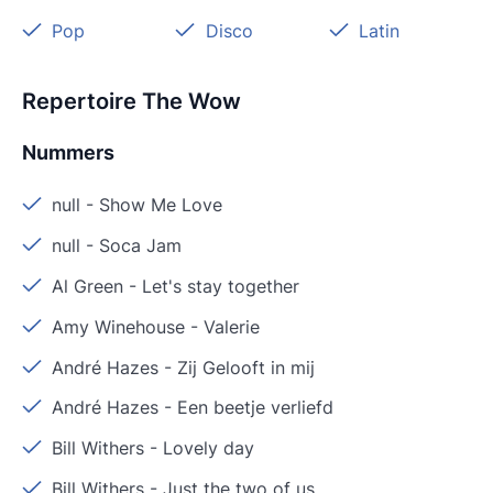
Pop
Disco
Latin
Repertoire The Wow
Nummers
null
-
Show Me Love
null
-
Soca Jam
Al Green
-
Let's stay together
Amy Winehouse
-
Valerie
André Hazes
-
Zij Gelooft in mij
André Hazes
-
Een beetje verliefd
Bill Withers
-
Lovely day
Bill Withers
-
Just the two of us