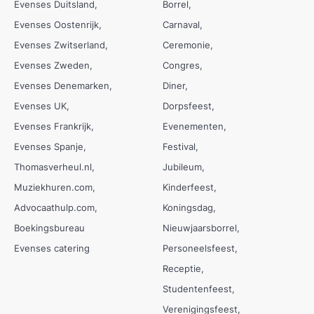
Evenses Duitsland
Borrel
Evenses Oostenrijk
Carnaval
Evenses Zwitserland
Ceremonie
Evenses Zweden
Congres
Evenses Denemarken
Diner
Evenses UK
Dorpsfeest
Evenses Frankrijk
Evenementen
Evenses Spanje
Festival
Thomasverheul.nl
Jubileum
Muziekhuren.com
Kinderfeest
Advocaathulp.com
Koningsdag
Boekingsbureau
Nieuwjaarsborrel
Evenses catering
Personeelsfeest
Receptie
Studentenfeest
Verenigingsfeest