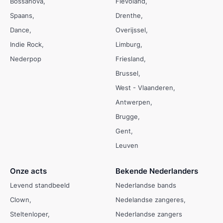
Bossanova
Flevoland
Spaans
Drenthe
Dance
Overijssel
Indie Rock
Limburg
Nederpop
Friesland
Brussel
West - Vlaanderen
Antwerpen
Brugge
Gent
Leuven
Onze acts
Bekende Nederlanders
Levend standbeeld
Nederlandse bands
Clown
Nedelandse zangeres
Steltenloper
Nederlandse zangers