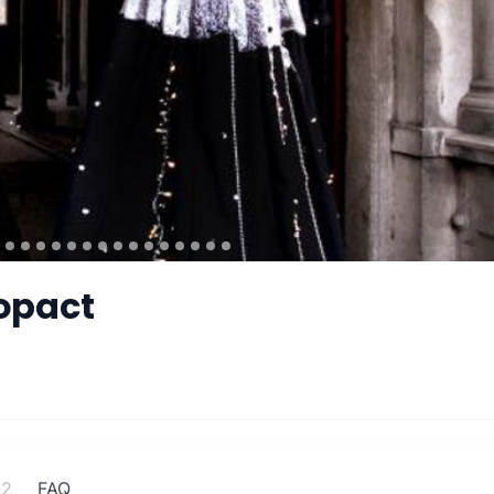
oopact
12
FAQ