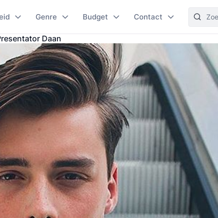
eid
Genre
Budget
Contact
resentator Daan