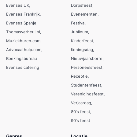
Evenses UK
Dorpsfeest
Evenses Frankrijk
Evenementen
Evenses Spanje
Festival
Thomasverheul.nl
Jubileum
Muziekhuren.com
Kinderfeest
Advocaathulp.com
Koningsdag
Boekingsbureau
Nieuwjaarsborrel
Evenses catering
Personeelsfeest
Receptie
Studentenfeest
Verenigingsfeest
Verjaardag
80's feest
90's feest
Genres
Locatie