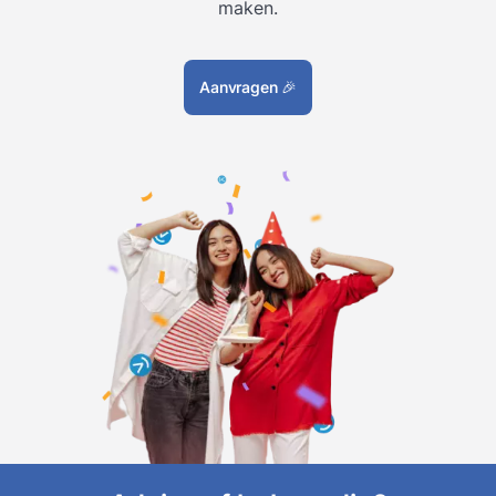
maken.
Aanvragen
🎉