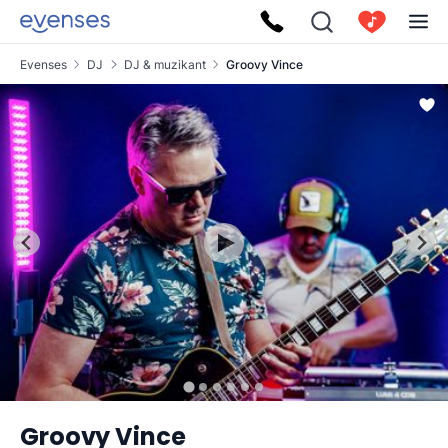
Evenses
DJ
DJ & muzikant
Groovy Vince
Groovy Vince