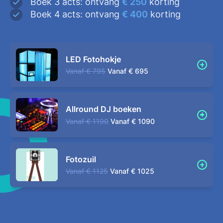
Boek 3 acts: ontvang
€ 250
korting
Boek 4 acts: ontvang
€ 400
korting
LED Fotohokje
Vanaf
€ 795
Vanaf
€ 695
Allround DJ boeken
Vanaf
€ 1190
Vanaf
€ 1090
Fotozuil
Vanaf
€ 1125
Vanaf
€ 1025