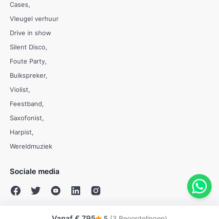
Cases
Vleugel verhuur
Drive in show
Silent Disco
Foute Party
Buikspreker
Violist
Feestband
Saxofonist
Harpist
Wereldmuziek
Sociale media
Vanaf
€ 795
5
(3 Beoordelingen)