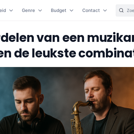
eid
Genre
Budget
Contact
delen van een muzikan
en de leukste combina