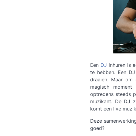
Een
DJ
inhuren is 
te hebben. Een DJ 
draaien. Maar om é
magisch moment w
optredens steeds p
muzikant. De DJ z
komt een live muzika
Deze samenwerking 
goed?