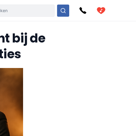
t bij de
ties