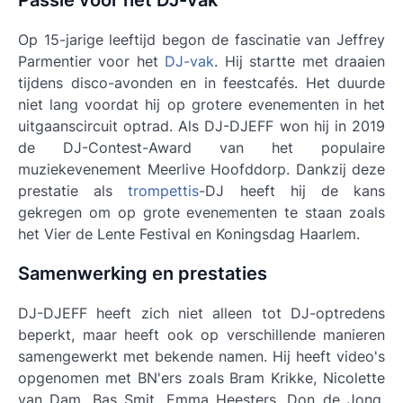
Passie voor het DJ-vak
Op 15-jarige leeftijd begon de fascinatie van Jeffrey
Parmentier voor het
DJ-vak
. Hij startte met draaien
tijdens disco-avonden en in feestcafés. Het duurde
niet lang voordat hij op grotere evenementen in het
uitgaanscircuit optrad. Als DJ-DJEFF won hij in 2019
de DJ-Contest-Award van het populaire
muziekevenement Meerlive Hoofddorp. Dankzij deze
prestatie als
trompettis
-DJ heeft hij de kans
gekregen om op grote evenementen te staan zoals
het Vier de Lente Festival en Koningsdag Haarlem.
Samenwerking en prestaties
DJ-DJEFF heeft zich niet alleen tot DJ-optredens
beperkt, maar heeft ook op verschillende manieren
samengewerkt met bekende namen. Hij heeft video's
opgenomen met BN'ers zoals Bram Krikke, Nicolette
van Dam, Bas Smit, Emma Heesters, Don de Jong,