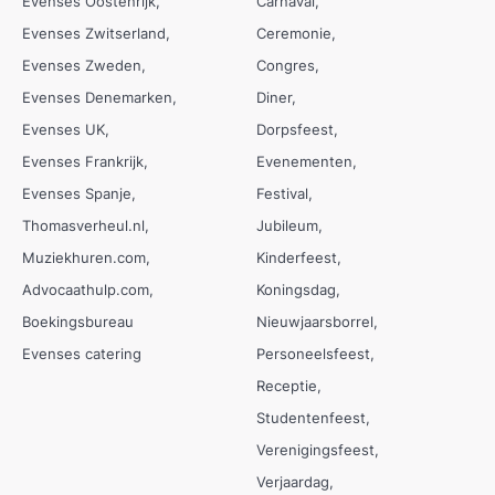
Evenses Oostenrijk
Carnaval
Evenses Zwitserland
Ceremonie
Evenses Zweden
Congres
Evenses Denemarken
Diner
Evenses UK
Dorpsfeest
Evenses Frankrijk
Evenementen
Evenses Spanje
Festival
Thomasverheul.nl
Jubileum
Muziekhuren.com
Kinderfeest
Advocaathulp.com
Koningsdag
Boekingsbureau
Nieuwjaarsborrel
Evenses catering
Personeelsfeest
Receptie
Studentenfeest
Verenigingsfeest
Verjaardag