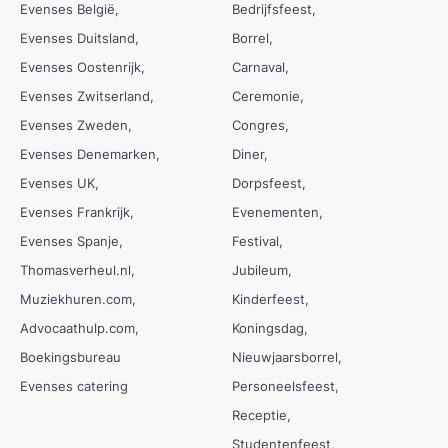
Evenses België
Bedrijfsfeest
Evenses Duitsland
Borrel
Evenses Oostenrijk
Carnaval
Evenses Zwitserland
Ceremonie
Evenses Zweden
Congres
Evenses Denemarken
Diner
Evenses UK
Dorpsfeest
Evenses Frankrijk
Evenementen
Evenses Spanje
Festival
Thomasverheul.nl
Jubileum
Muziekhuren.com
Kinderfeest
Advocaathulp.com
Koningsdag
Boekingsbureau
Nieuwjaarsborrel
Evenses catering
Personeelsfeest
Receptie
Studentenfeest