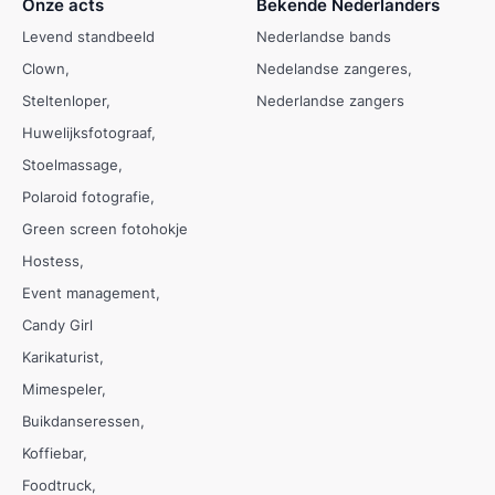
Onze acts
Bekende Nederlanders
Levend standbeeld
Nederlandse bands
Clown
Nedelandse zangeres
Steltenloper
Nederlandse zangers
Huwelijksfotograaf
Stoelmassage
Polaroid fotografie
Green screen fotohokje
Hostess
Event management
Candy Girl
Karikaturist
Mimespeler
Buikdanseressen
Koffiebar
Foodtruck