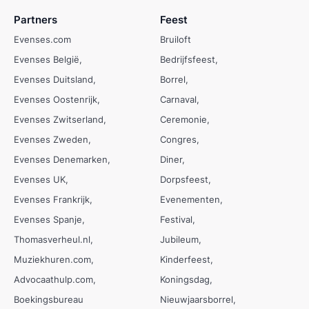
Partners
Feest
Evenses.com
Bruiloft
Evenses België
Bedrijfsfeest
Evenses Duitsland
Borrel
Evenses Oostenrijk
Carnaval
Evenses Zwitserland
Ceremonie
Evenses Zweden
Congres
Evenses Denemarken
Diner
Evenses UK
Dorpsfeest
Evenses Frankrijk
Evenementen
Evenses Spanje
Festival
Thomasverheul.nl
Jubileum
Muziekhuren.com
Kinderfeest
Advocaathulp.com
Koningsdag
Boekingsbureau
Nieuwjaarsborrel