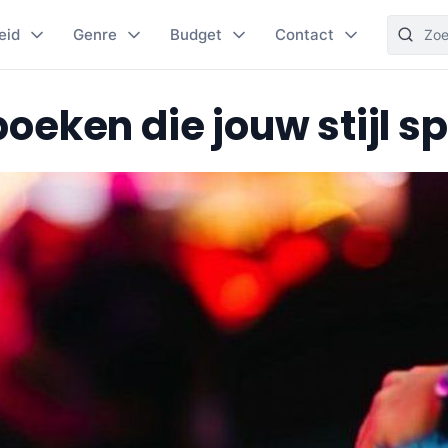
eid
Genre
Budget
Contact
boeken die jouw stijl sp