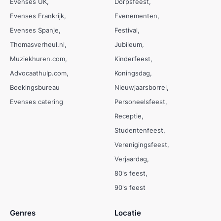
Evenses UK
Dorpsfeest
Evenses Frankrijk
Evenementen
Evenses Spanje
Festival
Thomasverheul.nl
Jubileum
Muziekhuren.com
Kinderfeest
Advocaathulp.com
Koningsdag
Boekingsbureau
Nieuwjaarsborrel
Evenses catering
Personeelsfeest
Receptie
Studentenfeest
Verenigingsfeest
Verjaardag
80's feest
90's feest
Genres
Locatie