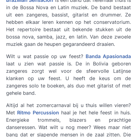
Brazillian Sensacion
is een band dat helemaal thuis is
in de Bossa Nova en Latin muziek. De band bestaat
uit een zangeres, bassist, gitarist en drummer. Ze
hebben elkaar leren kennen op het conservatorium.
Het repertoire bestaat uit bekende stukken uit de
bossa nova, samba, jazz, en latin. Van deze zwoele
muziek gaan de heupen gegarandeerd draaien.
Wilt u wat passie op uw feest?
Banda Apasionada
laat u zien wat passie is. De in Bolivia geboren
zangeres zorgt wel voor de sfeervolle Latijnse
klanken op uw feest. U heeft de keus om de
zangeres solo te boeken, als duo met gitarist of met
gehele band.
Altijd al het zomercarnaval bij u thuis willen vieren?
Met
Ritmo Percussion
haal je het hele feest in huis.
Energieke trommels, blazers en prachtige
danseressen. Wat wilt u nog meer? Wees maar niet
bang dat er slapende mensen in de zaal zitten. Die