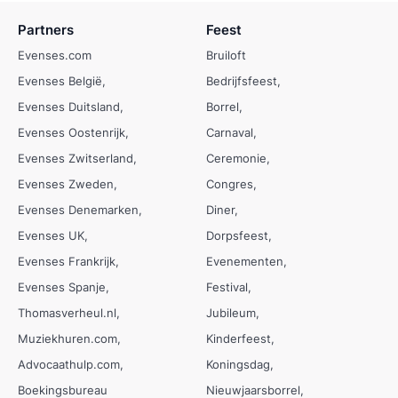
Partners
Feest
Evenses.com
Bruiloft
Evenses België
Bedrijfsfeest
Evenses Duitsland
Borrel
Evenses Oostenrijk
Carnaval
Evenses Zwitserland
Ceremonie
Evenses Zweden
Congres
Evenses Denemarken
Diner
Evenses UK
Dorpsfeest
Evenses Frankrijk
Evenementen
Evenses Spanje
Festival
Thomasverheul.nl
Jubileum
Muziekhuren.com
Kinderfeest
Advocaathulp.com
Koningsdag
Boekingsbureau
Nieuwjaarsborrel