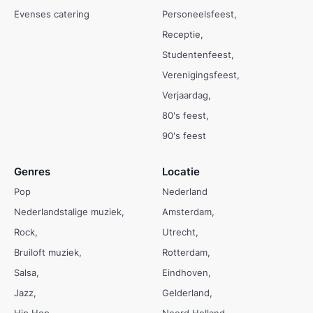
Evenses catering
Personeelsfeest
Receptie
Studentenfeest
Verenigingsfeest
Verjaardag
80's feest
90's feest
Genres
Locatie
Pop
Nederland
Nederlandstalige muziek
Amsterdam
Rock
Utrecht
Bruiloft muziek
Rotterdam
Salsa
Eindhoven
Jazz
Gelderland
Hip Hop
Noord Holland