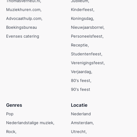
Thomasverheul.nl
Jubileum
Muziekhuren.com
Kinderfeest
Advocaathulp.com
Koningsdag
Boekingsbureau
Nieuwjaarsborrel
Evenses catering
Personeelsfeest
Receptie
Studentenfeest
Verenigingsfeest
Verjaardag
80's feest
90's feest
Genres
Locatie
Pop
Nederland
Nederlandstalige muziek
Amsterdam
Rock
Utrecht