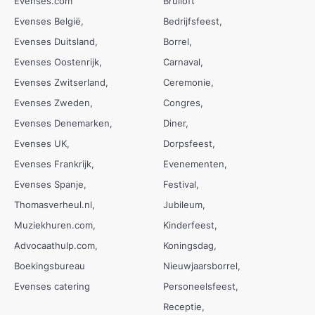
Evenses.com
Bruiloft
Evenses België
Bedrijfsfeest
Evenses Duitsland
Borrel
Evenses Oostenrijk
Carnaval
Evenses Zwitserland
Ceremonie
Evenses Zweden
Congres
Evenses Denemarken
Diner
Evenses UK
Dorpsfeest
Evenses Frankrijk
Evenementen
Evenses Spanje
Festival
Thomasverheul.nl
Jubileum
Muziekhuren.com
Kinderfeest
Advocaathulp.com
Koningsdag
Boekingsbureau
Nieuwjaarsborrel
Evenses catering
Personeelsfeest
Receptie