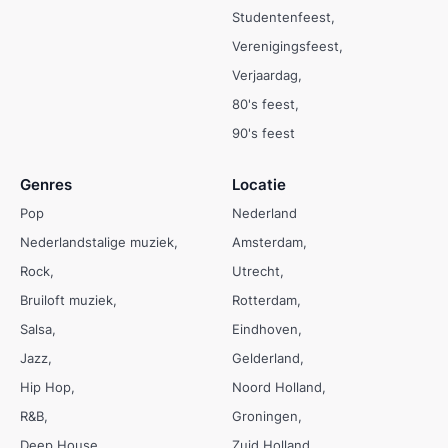
Studentenfeest
Verenigingsfeest
Verjaardag
80's feest
90's feest
Genres
Locatie
Pop
Nederland
Nederlandstalige muziek
Amsterdam
Rock
Utrecht
Bruiloft muziek
Rotterdam
Salsa
Eindhoven
Jazz
Gelderland
Hip Hop
Noord Holland
R&B
Groningen
Deep House
Zuid Holland