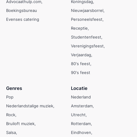
Advocaathulp.com
Koningsdag
Boekingsbureau
Nieuwjaarsborrel
Evenses catering
Personeelsfeest
Receptie
Studentenfeest
Verenigingsfeest
Verjaardag
80's feest
90's feest
Genres
Locatie
Pop
Nederland
Nederlandstalige muziek
Amsterdam
Rock
Utrecht
Bruiloft muziek
Rotterdam
Salsa
Eindhoven