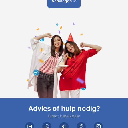
Aanvragen
🎉
Advies of hulp nodig?
Direct bereikbaar