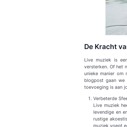
De Kracht va
Live muziek is ee
versterken. Of het n
unieke manier om m
blogpost gaan we 
toevoeging is aan 
Verbeterde Sfe
Live muziek he
levendige en e
rustige akoesti
muziek voegt ee