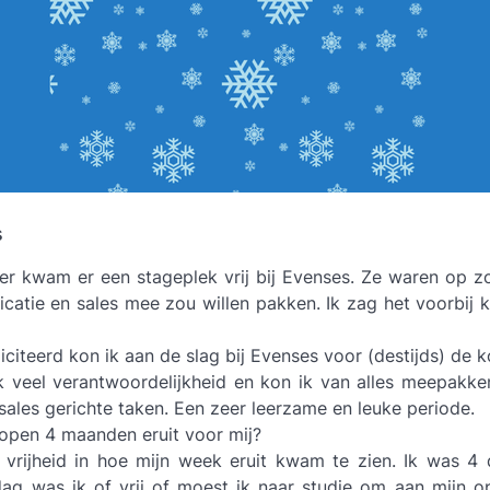
s
r kwam er een stageplek vrij bij Evenses. Ze waren op z
catie en sales mee zou willen pakken. Ik zag het voorbij 
iciteerd kon ik aan de slag bij Evenses voor (destijds) d
ik veel verantwoordelijkheid en kon ik van alles meepakk
ales gerichte taken. Een zeer leerzame en leuke periode.
open 4 maanden eruit voor mij?
el vrijheid in hoe mijn week eruit kwam te zien. Ik was 
ag was ik of vrij of moest ik naar studie om aan mijn o