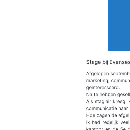
Stage bij Evense
Afgelopen septembe
marketing, communi
geïnteresseerd.
Na te hebben gesoll
Als stagiair kreeg 
communicatie naar s
Hoe zagen de afgel
Ik had redelijk ve
kantoor en de 5e d