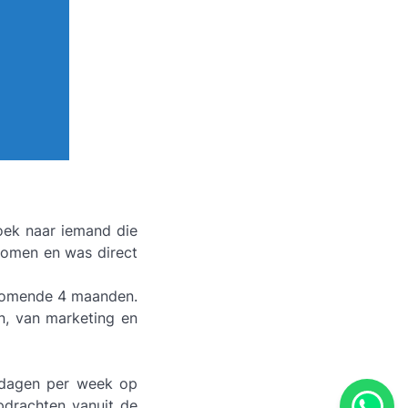
oek naar iemand die
komen en was direct
e komende 4 maanden.
en, van marketing en
4 dagen per week op
pdrachten vanuit de