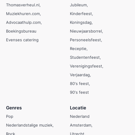
Thomasverheul.nl
Jubileum
Muziekhuren.com
Kinderfeest
Advocaathulp.com
Koningsdag
Boekingsbureau
Nieuwjaarsborrel
Evenses catering
Personeelsfeest
Receptie
Studentenfeest
Verenigingsfeest
Verjaardag
80's feest
90's feest
Genres
Locatie
Pop
Nederland
Nederlandstalige muziek
Amsterdam
Rock
Utrecht