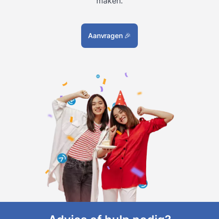
maken.
Aanvragen
🎉