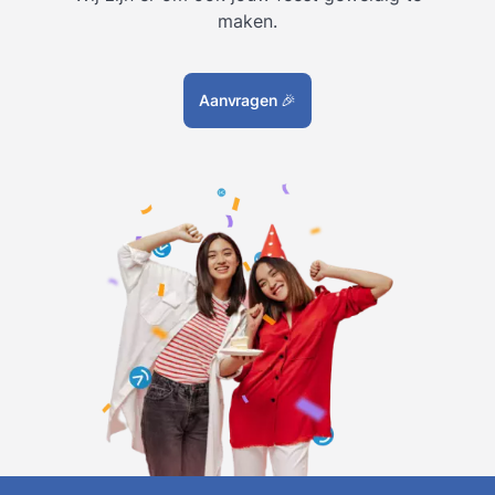
maken.
Aanvragen
🎉