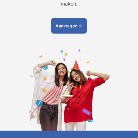
maken.
Aanvragen
🎉